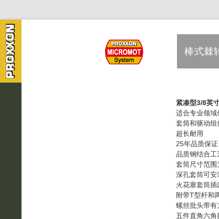
棒式棘轮
紧凑型3/8英
适合专业领域
套筒和驱动组
超长耐用
25年品质保证
品质钢结合工
套筒尺寸范围为6
深孔套筒可安装
火花塞套筒插口
附带T型杆和
螺丝批头带有方
五件直角六角扳手，