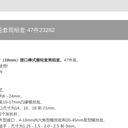
套筒组套 47件23282
寸（10mm）接口棒式棘轮套筒组套。
47件装。
使用!
件
艺。
 - 24mm。
10-17mm凸缘螺丝批。
尺寸为14、16、18 和 21mm。
两个加长杆。
型接口，4-10mm内六角型螺丝批和20-45mm星型螺丝批。
尺寸为1.25 - 1.5 - 2.0 - 2.5 和 3mm。