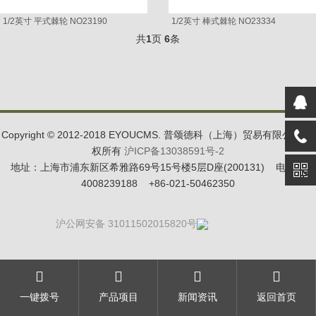
1/2英寸 平式棘轮 NO23190
1/2英寸 棒式棘轮 NO23334
共
1
页
6
条
Copyright © 2012-2018 EYOUCMS. 普颂德科（上海）贸易有限公司 版
权所有
沪ICP备13038591号-2
地址：上海市浦东新区希雅路69号15号楼5层D座(200131) 电话：
4008239188 +86-021-50462350
沪公网安备 31011502015820号
一键拨号
产品项目
新闻资讯
返回首页